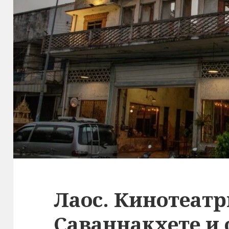
Лаос. Кинотеатр
Саваннакхете и 