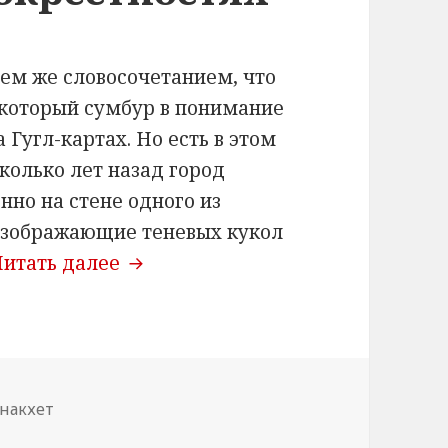
ем же словосочетанием, что
некоторый сумбур в понимание
 Гугл-картах. Но есть в этом
колько лет назад город
нно на стене одного из
 изображающие теневых кукол
Лаос. Кинотеатры 60-х в Саванна
Читать далее
накхет