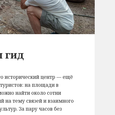
ш гид
его исторический центр — ещё
туристов: на площади в
можно найти около сотни
й на тему связей и взаимного
льтур. За пару часов без