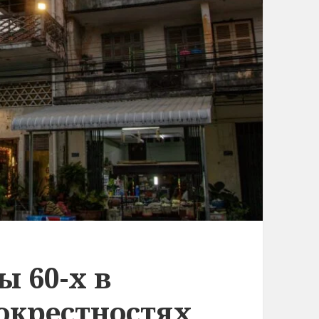
ы 60-х в
окрестностях