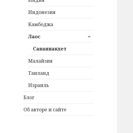
Индонезия
Камбоджа
раскрыть
Лаос
дочернее
меню
Саваннакхет
Малайзия
Таиланд
Израиль
Блог
Об авторе и сайте