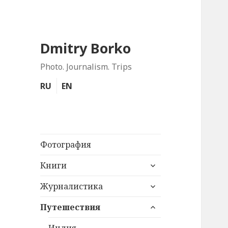
Dmitry Borko
Photo. Journalism. Trips
RU
EN
Фотография
раскрыть
Книги
дочернее
раскрыть
меню
Журналистика
дочернее
раскрыть
меню
Путешествия
дочернее
меню
Индия