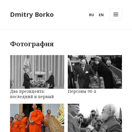
Dmitry Borko
RU
EN
МЕНЮ
И
ВИДЖЕТЫ
Фотография
Два президента:
Персоны 90-х
последний и первый