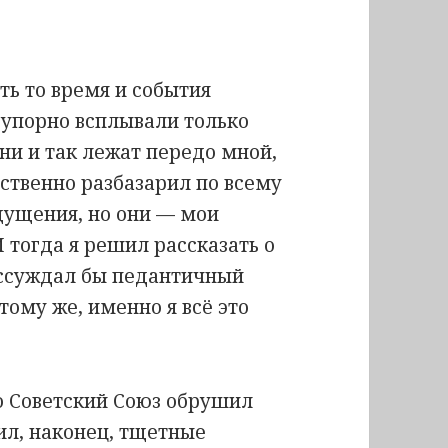
ть то время и события
 упорно всплывали только
ни и так лежат передо мной,
тственно разбазарил по всему
щущения, но они — мои
И тогда я решил рассказать о
рассуждал бы педантичный
тому же, именно я всё это
то Советский Союз обрушил
вил, наконец, тщетные