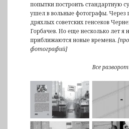
попытки построить стандартную су
ушел в вольные фотографы. Через 
дряхлых советских генсеков Чернен
Горбачев. Но еще несколько лет я 
приближаются новые времена.
[пр
фотографий]
Все разворот