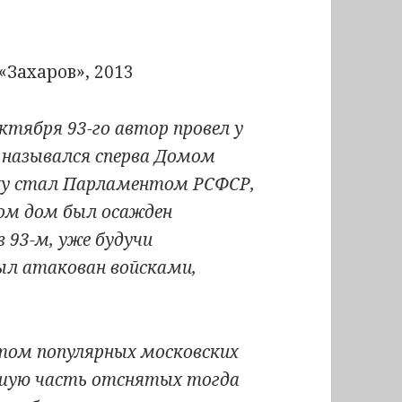
 «Захаров», 2013
октября 93-го автор провел у
 назывался сперва Домом
ку стал Парламентом РСФСР,
1-ом дом был осажден
 93-м, уже будучи
ыл атакован войсками,
том популярных московских
ьшую часть отснятых тогда