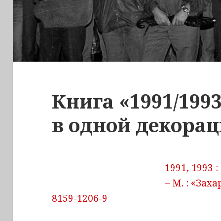
Книга «1991/199
в одной декорац
1991, 1993 
– М. : «Заха
8159-1206-9