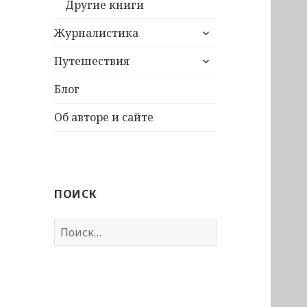
Другие книги
раскрыть
Журналистика
дочернее
раскрыть
меню
Путешествия
дочернее
меню
Блог
Об авторе и сайте
ПОИСК
Найти: