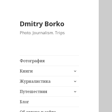
Dmitry Borko
Photo. Journalism. Trips
Фотография
раскрыть
Книги
дочернее
раскрыть
меню
Журналистика
дочернее
раскрыть
меню
Путешествия
дочернее
меню
Блог