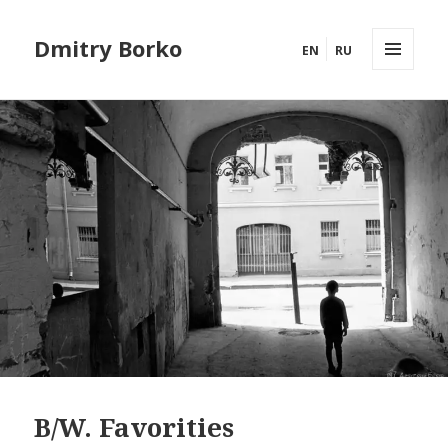
Dmitry Borko
EN
RU
MENU
AND
WIDGETS
B/W. Favorities