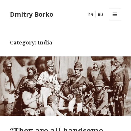
Dmitry Borko
EN
RU
MENU
AND
WIDGETS
Category:
India
“They are all handsome,