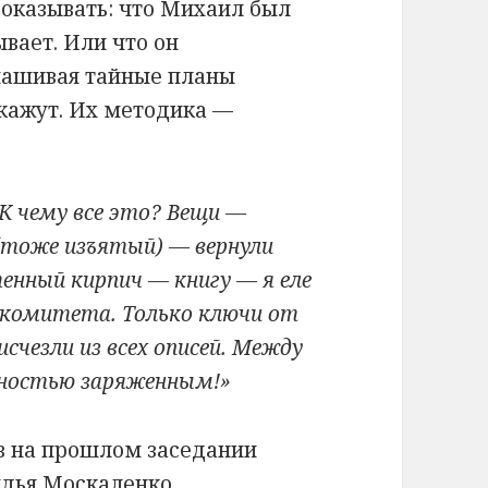
оказывать: что Михаил был
ывает. Или что он
нашивая тайные планы
 скажут. Их методика —
К чему все это? Вещи —
(тоже изъятый) — вернули
енный кирпич — книгу — я еле
 комитета. Только ключи от
счезли из всех описей. Между
лностью заряженным!»
в на прошлом заседании
удья Москаленко