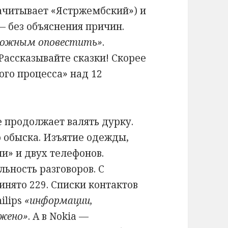
ачитывает «Ястржембский») и
 без объяснения причин.
зможным оповестить»
.
ассказывайте сказки! Скорее
ого процесса» над 12
е продолжает валять дурку.
обыска. Изъятие одежды,
и» и двух телефонов.
ьность разговоров. С
инято 229. Списки контактов
ilips
«информации,
ужено»
. А в Nokia —