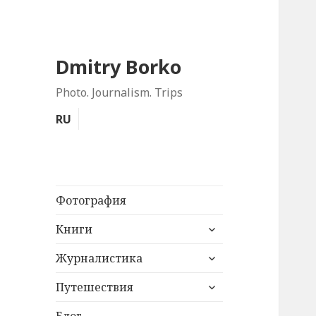
Dmitry Borko
Photo. Journalism. Trips
RU
Фотография
раскрыть
Книги
дочернее
раскрыть
меню
Журналистика
дочернее
раскрыть
меню
Путешествия
дочернее
меню
Блог