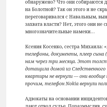
обнаружено? Что они собираются д
на Болотной? Так он этого и не скр
переговаривался с Навальным, вы
захвата власти? Нет, этого они не
многозначительные намеки…
Ксения Косенко, сестра Михаила:
«
телефоны, документы, плеер сына 
нам через три месяца. Этот толст
дотащила домой из Cледственного
квартиры не вернули — они вообще и
прочим, телефон Nokia вернули по
Адвокаты на основании инциденто
дают отвод судье. Поразмыслив, с