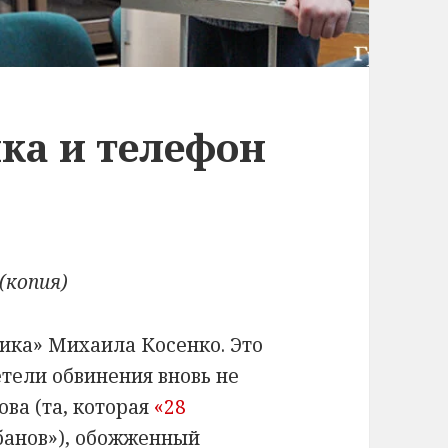
ка и телефон
(
копия
)
ика» Михаила Косенко. Это
етели обвинения вновь не
ва (та, которая
«28
Жбанов»), обожженный