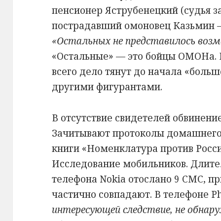
пенсионер Яструбенецкий (судья з
пострадавший омоновец Казьмин —
«Остальных не представилось во
«Остальные» — это бойцы ОМОНа. Р
всего дело тянут до начала «больш
другими фигурантами.
В отсутствие свидетелей обвинени
Зачитывают протоколы домашнего 
книги «Номенклатура против Росси
Исследование мобильников. Длител
телефона Nokia отослано 9 СМС, пр
частично совпадают. В телефоне Ph
интересующей следствие, не обнар