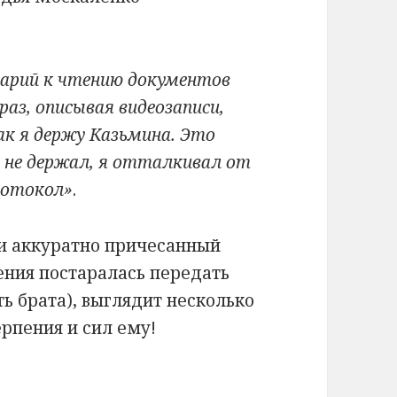
арий к чтению документов
аз, описывая видеозаписи,
как я держу Казьмина. Это
го не держал, я отталкивал от
ротокол»
.
 и аккуратно причесанный
ения постаралась передать
ь брата), выглядит несколько
рпения и сил ему!