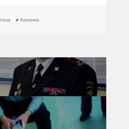
Метки
тика
Косенко