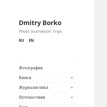
Dmitry Borko
Photo. Journalism. Trips
RU
EN
Фотография
раскрыть
Книги
дочернее
раскрыть
меню
Журналистика
дочернее
раскрыть
меню
Путешествия
дочернее
меню
Блог