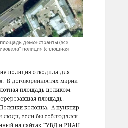
 площадь демонстранты (все
анизовала" полиция (сплошная
ане полиция отводила для
а. В договоренностях мэрии
олотная площадь целиком.
 перерезавшая площадь.
Полянки колонна. А пунктир
ся люди, если бы соблюдался
нный на сайтах ГУВД и РИАН