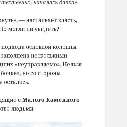
стественно, началась давка»
.
рнуть», — настаивает власть,
 Но могли ли увидеть?
у подхода основной колонны
а заполнена несколькими
дших «неуправляемо». Нельзя
 бочке», но со стороны
е осталось.
одящие
с Малого Каменного
ертво людьми