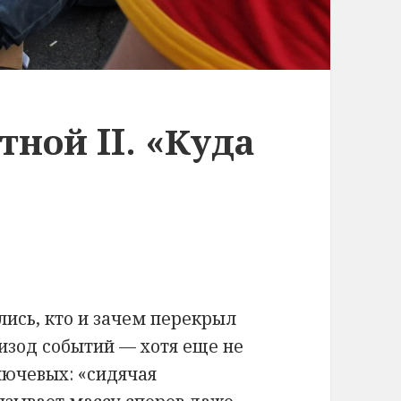
тной II. «Куда
ись, кто и зачем перекрыл
зод событий — хотя еще не
лючевых: «сидячая