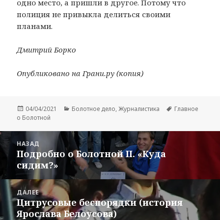
одно место, а пришли в другое. Потому что
полиция не привыкла делиться своими
планами.
Дмитрий Борко
Опубликовано на
Грани.ру
(
копия
)
Опубликовано
Рубрики
Метки
04/04/2021
Болотное дело
,
Журналистика
Главное
о Болотной
Навигация
НАЗАД
по
Подробно о Болотной II. «Куда
Предыдущая
записям
сидим?»
запись:
ДАЛЕЕ
Цитрусовые беспорядки (история
Следующая
Ярослава Белоусова)
запись: