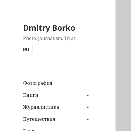
Dmitry Borko
Photo. Journalism. Trips
RU
Фотография
раскрыть
Книги
дочернее
раскрыть
меню
Журналистика
дочернее
раскрыть
меню
Путешествия
дочернее
меню
Блог