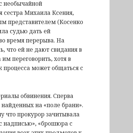
 с необычайной
я сестра Михаила Ксения,
ным представителем (Косенко
ла судью дать ей
во время перерыва. На
, что ей не дают свидания в
 им переговорить, хотя в
к процесса может общаться с
риалы обвинения. Сперва
 найденных на «поле брани».
му что прокурор зачитывала
т с надписью», «брошюра с
щения всех этих предметов к