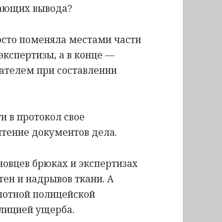
чающих вывода?
осто поменяла местами части
экспертизы, а в конце —
вателем при составлении
и в протокол свое
чтение документов дела.
новцев брюках и экспертизах
тен и надрывов ткани. А
лотной полицейской
лицией ущерба.