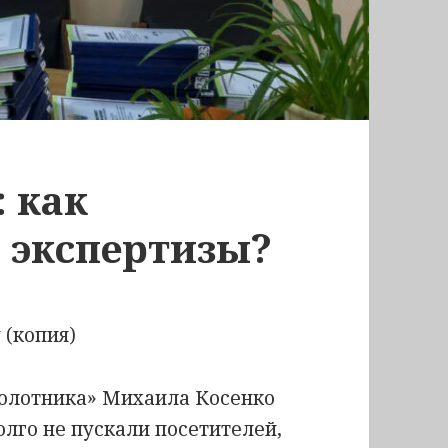
: как
 экспертизы?
у
(копия)
олотника» Михаила Косенко
долго не пускали посетителей,