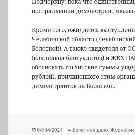
Подчеркну: пока что единственны
пострадавший демонстрант оказыв
Кроме того, ожидается выступлен
Челябинской области (челябински
Болотной). А также свидетеля от 
(владельца биотуалетов) и ЖКХ ЦА
обосновать гигантские суммы уще
рублей), причиненного этим орга
демонстрантов на Болотной.
Опубликовано
Рубрики
04/04/2021
Болотное дело
,
Журналис