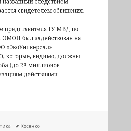
й названный следствием
ается свидетелем обвинения.
ие представителя ГУ МВД по
й ОМОН был задействован на
ООО «ЭкоУниверсал»
О, которые, видимо, должны
рба (до 28 миллионов
низациям действиями
Метки
тика
Косенко